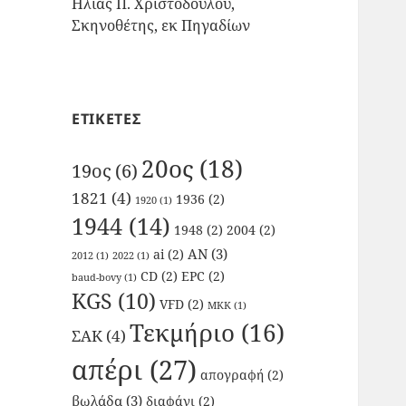
Ηλίας Π. Χριστοδούλου,
Σκηνοθέτης, εκ Πηγαδίων
ΕΤΙΚΕΤΕΣ
20ος
(18)
19ος
(6)
1821
(4)
1936
(2)
1920
(1)
1944
(14)
1948
(2)
2004
(2)
AN
(3)
ai
(2)
2012
(1)
2022
(1)
CD
(2)
EPC
(2)
baud-bovy
(1)
KGS
(10)
VFD
(2)
ΜΚΚ
(1)
Τεκμήριο
(16)
ΣΑΚ
(4)
απέρι
(27)
απογραφή
(2)
βωλάδα
(3)
διαφάνι
(2)