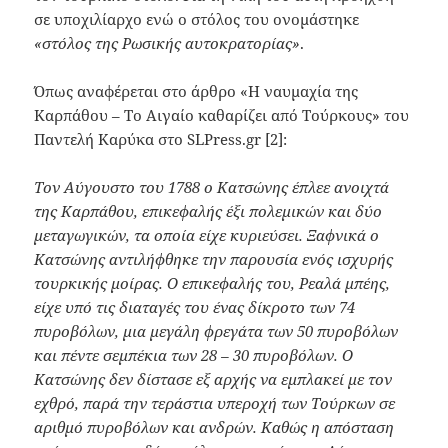
σε υποχιλίαρχο ενώ ο στόλος του ονομάστηκε
«στόλος της Ρωσικής αυτοκρατορίας»
.
Όπως αναφέρεται στο άρθρο «Η ναυμαχία της
Καρπάθου – Το Αιγαίο καθαρίζει από Τούρκους» του
Παντελή Καρύκα στο SLPress.gr [2]:
Τον Αύγουστο του 1788 ο Κατσώνης έπλεε ανοιχτά
της Καρπάθου, επικεφαλής έξι πολεμικών και δύο
μεταγωγικών, τα οποία είχε κυριεύσει. Ξαφνικά ο
Κατσώνης αντιλήφθηκε την παρουσία ενός ισχυρής
τουρκικής μοίρας. Ο επικεφαλής του, Ρεαλά μπέης,
είχε υπό τις διαταγές του ένας δίκροτο των 74
πυροβόλων, μια μεγάλη φρεγάτα των 50 πυροβόλων
και πέντε σεμπέκια των 28 – 30 πυροβόλων. Ο
Κατσώνης δεν δίστασε εξ αρχής να εμπλακεί με τον
εχθρό, παρά την τεράστια υπεροχή των Τούρκων σε
αριθμό πυροβόλων και ανδρών. Καθώς η απόσταση