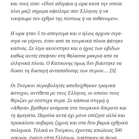
και τους είπε: «Ιδού αδέρφια η ώρα κατά την οποία
όλοι μαζί σήμερα οφείλομε σαν Έλληνες ή να
νικήσωμε τον εχθρό της πίστεως ή να πεθάνομεν».
Η ώρα ήταν 5 το απόγευμα και ο ήλιος άρχισε σιγά-
σιγά να γέρνει, όταν από τα τουρκικά πλοία φάνηκε
καπνός. Σε λίγο ακούστηκε και ο ήχος των οβίδων
καθώς αυτές έπεφταν στη θάλασσα μακριά από τα
ελληνικά πλοία. Ο Κατσώνης όμως δεν βιάστηκε να
δώσει τη διαταγή ανταπόδοσης των πυρών…. [3].
Οι Τούρκοι πυροβολητές αποδείχθηκαν τραγικά
άστοχοι, αντίθετα με τους Έλληνες, οι οποίοι τους
θέριζαν με εύστοχα πυρά. Σε κάποια στιγμή η
«Αθηνά» βρέθηκε ανάμεσα στο τουρκικό δίκροτο και
τη φρεγάτα. Παρόλα αυτά όχι μόνο επέζησε αλλά και
προκάλεσε σοβαρές ζημιές και στα δύο βαριά εχθρικά
πολεμικά. Τελικά οι Τούρκοι, έχοντας απώλειες 500
νεκρών, έναντι επτά Ελλήνων, τράπηκαν σε φυγή,