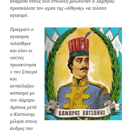
ανάμεσα στους δύο στόλους μειωνόταν ο Λάμπρος
προσκάλεσε τον ιερέα της «Αθηνάς» να τελέσει
αγιασμό.
Πράγματι ο
αγιασμός
τελέσθηκε
και όλοι οι
ναύτες
προσκύνησα
ν τον Σταυρό
και
αντάλλαξαν
ασπασμό με
τον Λάμπρο.
Αμέσως μετά
ο Κατσώνης
μίλησε στους
άνδρες του