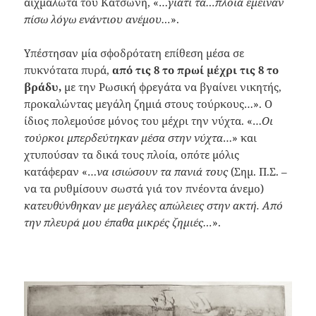
αιχμάλωτα τού Κατσώνη, «…
γιατί τα…πλοία έμειναν
πίσω λόγω ενάντιου ανέμου…
».
Υπέστησαν μία σφοδρότατη επίθεση μέσα σε
πυκνότατα πυρά,
από τις 8 το πρωί μέχρι τις 8 το
βράδυ,
με την Ρωσική φρεγάτα να βγαίνει νικητής,
προκαλώντας μεγάλη ζημιά στους τούρκους…». Ο
ίδιος πολεμούσε μόνος του μέχρι την νύχτα. «…
Οι
τούρκοι μπερδεύτηκαν μέσα στην νύχτα
…» και
χτυπούσαν τα δικά τους πλοία, οπότε μόλις
κατάφεραν «…
να ισιώσουν τα πανιά τους
(Σημ. Π.Σ. –
να τα ρυθμίσουν σωστά γιά τον πνέοντα άνεμο)
κατευθύνθηκαν με μεγάλες απώλειες στην ακτή. Από
την πλευρά μου έπαθα μικρές ζημιές…
».