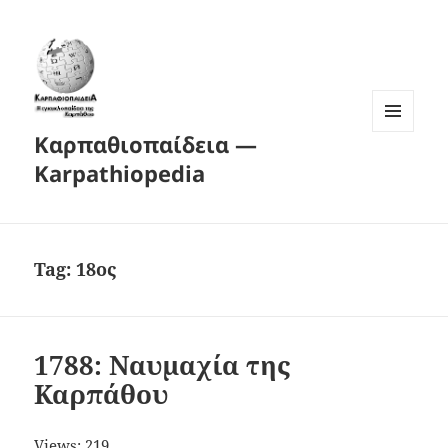
Καρπαθιοπαίδεια —
MENU
AND
Karpathiopedia
WIDGETS
Tag:
18ος
1788: Ναυμαχία της
Καρπάθου
Views: 219