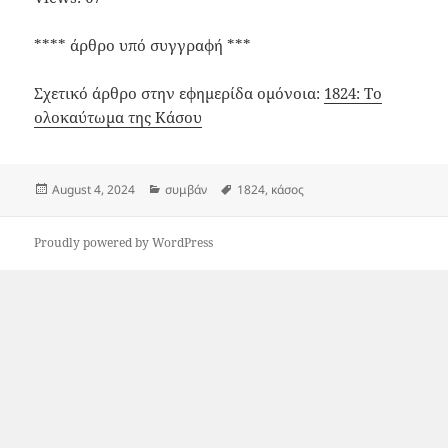
**** άρθρο υπό συγγραφή ***
Σχετικό άρθρο στην εφημερίδα ομόνοια:
1824: Το
ολοκαύτωμα της Κάσου
Posted
Categories
Tags
August 4, 2024
συμβάν
1824
,
κάσος
on
Proudly powered by WordPress