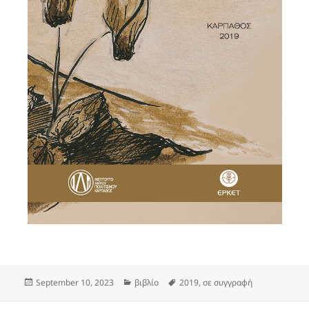
Posted
Categories
Tags
September 10, 2023
βιβλίο
2019
,
σε συγγραφή
on