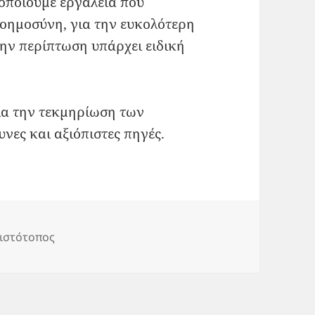
οποιούμε εργαλεία που
οημοσύνη, για την ευκολότερη
την περίπτωση υπάρχει ειδική
για την τεκμηρίωση των
νες και αξιόπιστες πηγές.
Categories
ιστότοπος