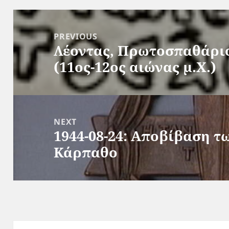
Post
navigation
PREVIOUS
Λέοντας, Πρωτοσπαθάρι
Previous
(11ος-12ος αιώνας μ.Χ.)
post:
NEXT
1944-08-24: Αποβίβαση τ
Next
Κάρπαθο
post: