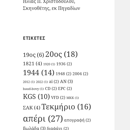
Ηλίας Π. Χριστοδούλου,
Σκηνοθέτης, εκ Πηγαδίων
ΕΤΙΚΕΤΕΣ
20ος
(18)
19ος
(6)
1821
(4)
1936
(2)
1920
(1)
1944
(14)
1948
(2)
2004
(2)
AN
(3)
ai
(2)
2012
(1)
2022
(1)
CD
(2)
EPC
(2)
baud-bovy
(1)
KGS
(10)
VFD
(2)
ΜΚΚ
(1)
Τεκμήριο
(16)
ΣΑΚ
(4)
απέρι
(27)
απογραφή
(2)
βωλάδα
(3)
διαφάνι
(2)