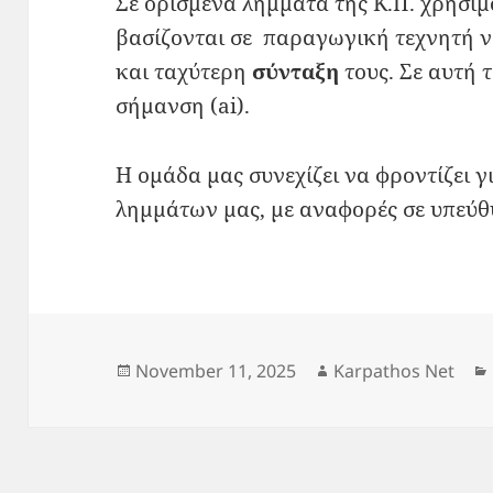
Σε ορισμένα λήμματα της Κ.Π. χρησιμ
βασίζονται σε παραγωγική τεχνητή ν
και ταχύτερη
σύνταξη
τους. Σε αυτή 
σήμανση (ai).
Η ομάδα μας συνεχίζει να φροντίζει 
λημμάτων μας, με αναφορές σε υπεύθυ
Posted
Author
November 11, 2025
Karpathos Net
on