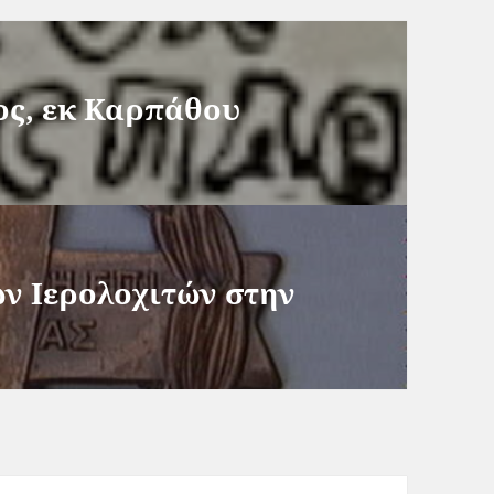
ος, εκ Καρπάθου
ων Ιερολοχιτών στην