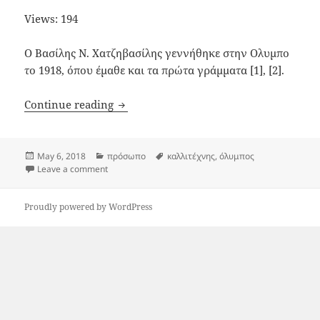
Views: 194
Ο Βασίλης Ν. Χατζηβασίλης γεννήθηκε στην Ολυμπο
το 1918, όπου έμαθε και τα πρώτα γράμματα [1], [2].
Βασίλης Χατζηβασίλης, λαϊκός καλλιτέχν
Continue reading
Posted
Categories
Tags
May 6, 2018
πρόσωπο
καλλιτέχνης
,
όλυμπος
on
on Βασίλης Χατζηβασίλης, λαϊκός καλλιτέχνης (1918-
Leave a comment
Proudly powered by WordPress