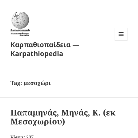
Καρπαθιοπαίδεια —
MENU
AND
Karpathiopedia
WIDGETS
Tag:
μεσοχώρι
Παπαμηνάς, Μηνάς, Κ. (εκ
Μεσοχωρίου)
Views: 237