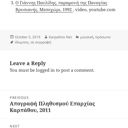
Ο Γιάννης Παυλίδης, παραμονή της Παναγίας
Βρυσιανής, Μεσοχώρι, 1992
, video, youtube.com
Posted
Author
Categories
October 5, 2019
Karpathos Net
μουσική
,
πρόσωπο
on
Tags
όλυμπος
,
σε συγγραφή
Leave a Reply
You must be
logged in
to post a comment.
Post
PREVIOUS
navigation
Απογραφή Πληθυσμού Επαρχίας
Previous
Καρπάθου, 2011
post:
NEXT