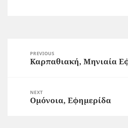
Post
navigation
PREVIOUS
Καρπαθιακή, Μηνιαία Ε
Previous
post:
NEXT
Ομόνοια, Εφημερίδα
Next
post: