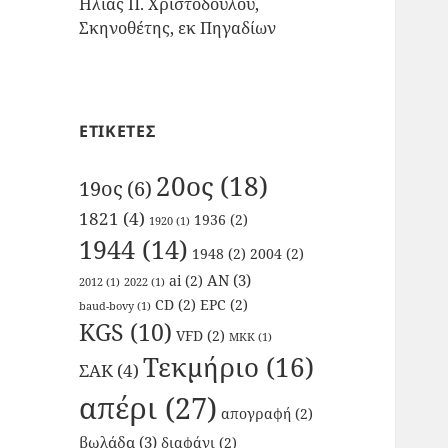
Ηλίας Π. Χριστοδούλου,
Σκηνοθέτης, εκ Πηγαδίων
ΕΤΙΚΕΤΕΣ
20ος
(18)
19ος
(6)
1821
(4)
1936
(2)
1920
(1)
1944
(14)
1948
(2)
2004
(2)
AN
(3)
ai
(2)
2012
(1)
2022
(1)
CD
(2)
EPC
(2)
baud-bovy
(1)
KGS
(10)
VFD
(2)
ΜΚΚ
(1)
Τεκμήριο
(16)
ΣΑΚ
(4)
απέρι
(27)
απογραφή
(2)
βωλάδα
(3)
διαφάνι
(2)