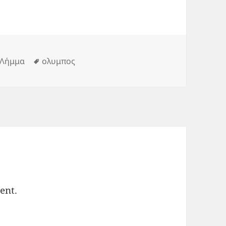
Categories
Tags
Λήμμα
ολυμπος
ent.