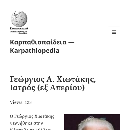
Καρπαθιοπαίδεια —
MENU
AND
Karpathiopedia
WIDGETS
Γεώργιος Α. Χιωτάκης,
Ιατρός (εξ Απερίου)
Views: 123
Ο Γεώργιος Χιωτάκης
γεννήθηκε στην