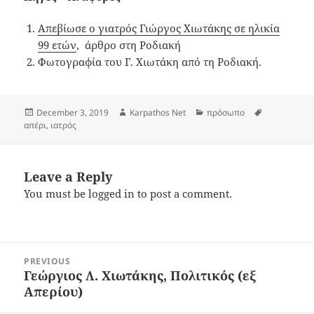
Απεβίωσε ο γιατρός Γιώργος Χιωτάκης σε ηλικία
99 ετών
, άρθρο στη Ροδιακή
Φωτογραφία του Γ. Χιωτάκη από τη Ροδιακή.
Posted
Author
Categories
Tags
December 3, 2019
Karpathos Net
πρόσωπο
on
απέρι
,
ιατρός
Leave a Reply
You must be
logged in
to post a comment.
Post
PREVIOUS
navigation
Γεώργιος Λ. Χιωτάκης, Πολιτικός (εξ
Previous
Απερίου)
post: