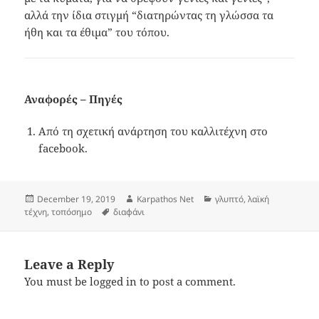
αλλά την ίδια στιγμή “διατηρώντας τη γλώσσα τα
ήθη και τα έθιμα” του τόπου.
Αναφορές – Πηγές
Από τη σχετική ανάρτηση του καλλιτέχνη στο
facebook.
Posted
Author
Categories
December 19, 2019
Karpathos Net
γλυπτό
,
λαϊκή
on
Tags
τέχνη
,
τοπόσημο
διαφάνι
Leave a Reply
You must be
logged in
to post a comment.