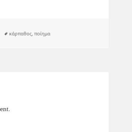
ies
Tags
κάρπαθος
,
ποίημα
ent.