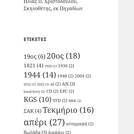
Ηλίας Π. Χριστοδούλου,
Σκηνοθέτης, εκ Πηγαδίων
ΕΤΙΚΕΤΕΣ
20ος
(18)
19ος
(6)
1821
(4)
1936
(2)
1920
(1)
1944
(14)
1948
(2)
2004
(2)
AN
(3)
ai
(2)
2012
(1)
2022
(1)
CD
(2)
EPC
(2)
baud-bovy
(1)
KGS
(10)
VFD
(2)
ΜΚΚ
(1)
Τεκμήριο
(16)
ΣΑΚ
(4)
απέρι
(27)
απογραφή
(2)
βωλάδα
(3)
διαφάνι
(2)