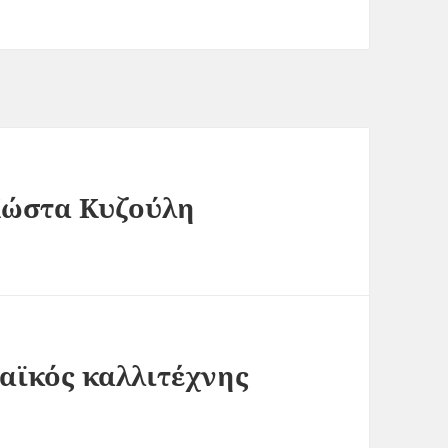
 Κώστα Κυζούλη
αϊκός καλλιτέχνης