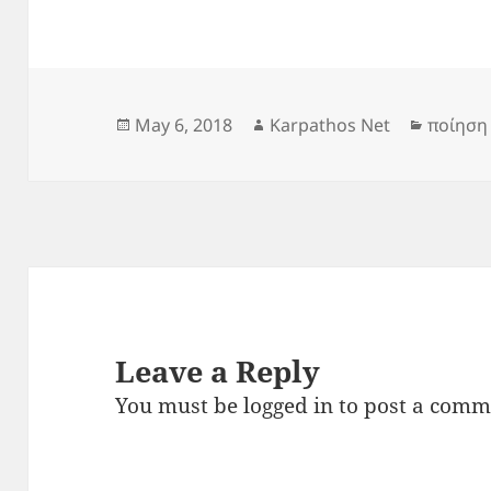
Posted
Author
Categor
May 6, 2018
Karpathos Net
ποίηση
on
Leave a Reply
You must be
logged in
to post a comm