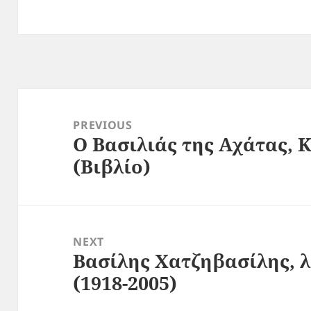
Post
navigation
PREVIOUS
Ο Βασιλιάς της Αχάτας,
Previous
(Βιβλίο)
post:
NEXT
Βασίλης Χατζηβασίλης, λ
Next
(1918-2005)
post: