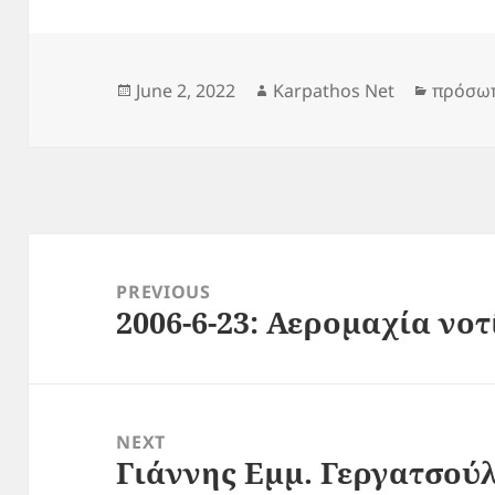
Posted
Author
Categor
June 2, 2022
Karpathos Net
πρόσω
on
Post
navigation
PREVIOUS
2006-6-23: Αερομαχία νο
Previous
post:
NEXT
Γιάννης Εμμ. Γεργατσούλ
Next