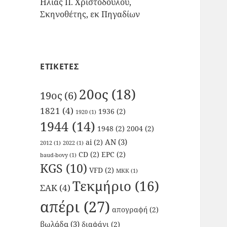
Ηλίας Π. Χριστοδούλου,
Σκηνοθέτης, εκ Πηγαδίων
ΕΤΙΚΕΤΕΣ
20ος
(18)
19ος
(6)
1821
(4)
1936
(2)
1920
(1)
1944
(14)
1948
(2)
2004
(2)
AN
(3)
ai
(2)
2012
(1)
2022
(1)
CD
(2)
EPC
(2)
baud-bovy
(1)
KGS
(10)
VFD
(2)
ΜΚΚ
(1)
Τεκμήριο
(16)
ΣΑΚ
(4)
απέρι
(27)
απογραφή
(2)
βωλάδα
(3)
διαφάνι
(2)