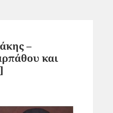
άκης –
αρπάθου και
]