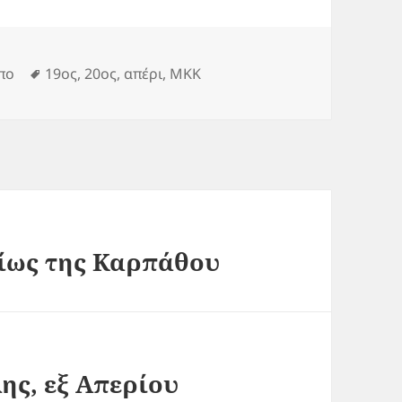
ies
Tags
πο
19ος
,
20ος
,
απέρι
,
ΜΚΚ
τίως της Καρπάθου
ης, εξ Απερίου