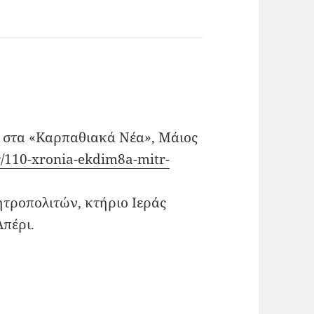
 στα «Καρπαθιακά Νέα», Μάιος
/110-xronia-ekdim8a-mitr-
τροπολιτών, κτήριο Ιεράς
πέρι.