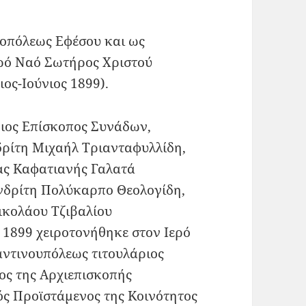
οπόλεως Εφέσου και ως
ερό Ναό Σωτήρος Χριστού
ος-Ιούνιος 1899).
άριος Επίσκοπος Συνάδων,
δρίτη Μιχαήλ Τριανταφυλλίδη,
ας Καφατιανής Γαλατά
νδρίτη Πολύκαρπο Θεολογίδη,
ικολάου Τζιβαλίου
 1899 χειροτονήθηκε στον Ιερό
ντινουπόλεως τιτουλάριος
ος της Αρχιεπισκοπής
ς Προϊστάμενος της Κοινότητος