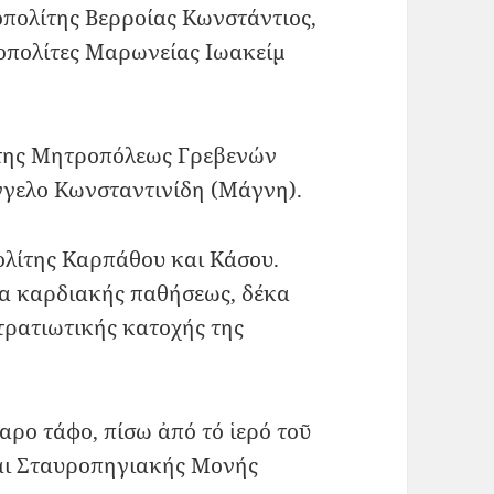
οπολίτης Βερροίας Κωνστάντιος,
πολίτες Μαρωνείας Ιωακείμ
 της Μητροπόλεως Γρεβενών
γγελο Κωνσταντινίδη (Μάγνη).
ολίτης Καρπάθου και Κάσου.
ία καρδιακής παθήσεως, δέκα
στρατιωτικής κατοχής της
αρο τάφο, πίσω ἀπό τό ἱερό τοῦ
και Σταυροπηγιακής Μονής