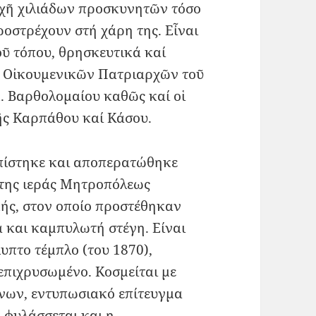
οχῆ χιλιάδων προσκυνητῶν τόσο
οστρέχουν στή χάρη της. Εἶναι
ῦ τόπου, θρησκευτικά καί
ύο Οἰκουμενικῶν Πατριαρχῶν τοῦ
. Βαρθολομαίου καθῶς καί οἱ
ῆς Καρπάθου καί Κάσου.
ίστηκε και αποπερατώθηκε
 της ιεράς Μητροπόλεως
ής, στον οποίο προστέθηκαν
 και καμπυλωτή στέγη. Είναι
υπτο τέμπλο (του 1870),
επιχρυσωμένο. Κοσμείται με
όνων, εντυπωσιακό επίτευγμα
ό φυλάσσεται και η