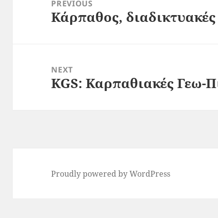
navigation
PREVIOUS
Κάρπαθος, διαδικτυακές
Previous
post:
NEXT
KGS: Καρπαθιακές Γεω-Π
Next
post:
Proudly powered by WordPress