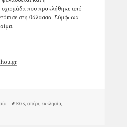
ε σχισμάδα που προκλήθηκε από
εντόπισε στη θάλασσα. Σύμφωνα
 αίμα.
thou.gr
ories
Tags
σία
KGS
,
απέρι
,
εκκλησία
,