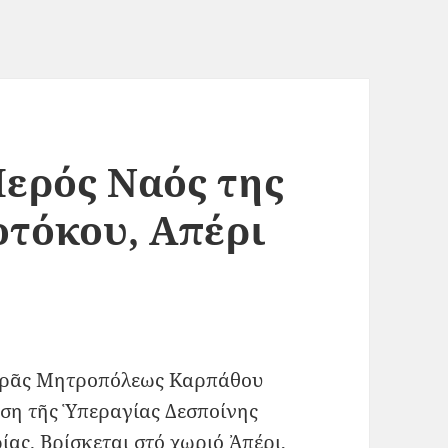
Ιερός Ναός της
οτόκου, Απέρι
Ἱερᾶς Μητροπόλεως Καρπάθου
ηση τῆς Ὑπεραγίας Δεσποίνης
ας. Βρίσκεται στό χωριό Ἀπέρι,