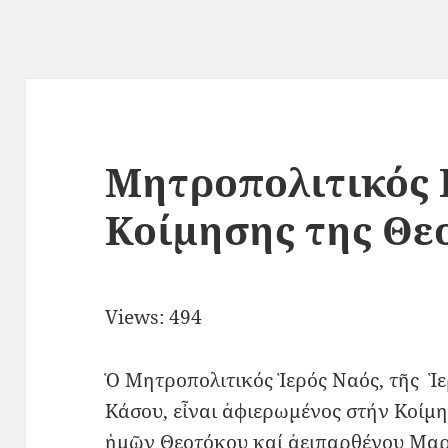
Μητροπολιτικός 
Κοίμησης της Θε
Views: 494
Ὁ Μητροπολιτικός Ἱερός Ναός, τῆς 
Κάσου, εἶναι ἀφιερωμένος στήν Κοίμ
ἡμῶν Θεοτόκου καί ἀειπαρθένου Μαρί