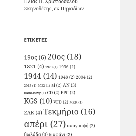
Ηλίας Π. Χριστοδούλου,
Σκηνοθέτης, εκ Πηγαδίων
ΕΤΙΚΕΤΕΣ
20ος
(18)
19ος
(6)
1821
(4)
1936
(2)
1920
(1)
1944
(14)
1948
(2)
2004
(2)
AN
(3)
ai
(2)
2012
(1)
2022
(1)
CD
(2)
EPC
(2)
baud-bovy
(1)
KGS
(10)
VFD
(2)
ΜΚΚ
(1)
Τεκμήριο
(16)
ΣΑΚ
(4)
απέρι
(27)
απογραφή
(2)
βωλάδα
(3)
διαφάνι
(2)