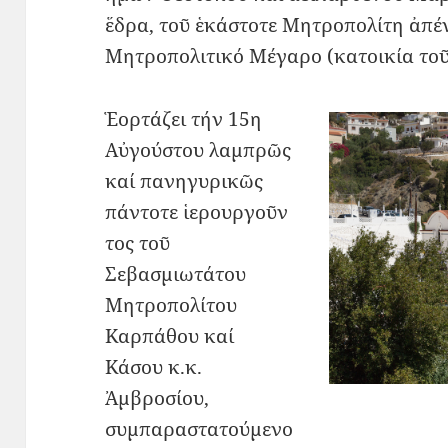
ἕδρα, τοῦ ἑκάστοτε Μητροπολίτη ἀπέ
Μητροπολιτικό Μέγαρο (κατοικία τοῦ
Ἑορτάζει τήν 15η
Αὐγούστου λαμπρῶς
καί πανηγυρικῶς
πάντοτε ἱερουργοῦν
τος τοῦ
Σεβασμιωτάτου
Μητροπολίτου
Καρπάθου καί
Κάσου κ.κ.
Ἀμβροσίου,
συμπαραστατούμενο