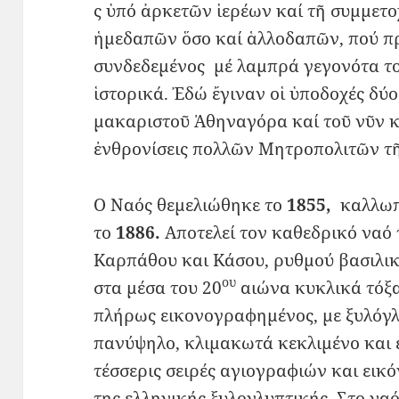
ς ὑπό ἀρκετῶν ἱερέων καί τῆ συμμετ
ἡμεδαπῶν ὅσο καί ἁλλοδαπῶν, πού πρ
συνδεδεμένος μέ λαμπρά γεγονότα το
ἱστορικά. Ἐδώ ἔγιναν οἱ ὑποδοχές δ
μακαριστοῦ Ἀθηναγόρα καί τοῦ νῦν κ
ἐνθρονίσεις πολλῶν Μητροπολιτῶν τ
Ο Ναός θεμελιώθηκε το
1855,
καλλωπ
το
1886.
Αποτελεί τον καθεδρικό ναό
Καρπάθου και Κάσου, ρυθμού βασιλικ
ου
στα μέσα του 20
αιώνα κυκλικά τόξα
πλήρως εικονογραφημένος, με ξυλόγλ
πανύψηλο, κλιμακωτά κεκλιμένο και 
τέσσερις σειρές αγιογραφιών και εικ
της ελληνικής ξυλογλυπτικής. Στο να