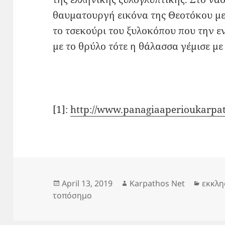
θαυματουργή εικόνα της Θεοτόκου μ
το τσεκούρι του ξυλοκόπου που την 
με το θρύλο τότε η θάλασσα γέμισε με
[1]:
http://www.panagiaaperioukarpa
Posted
Author
Categ
April 13, 2019
Karpathos Net
εκκλη
on
τοπόσημο